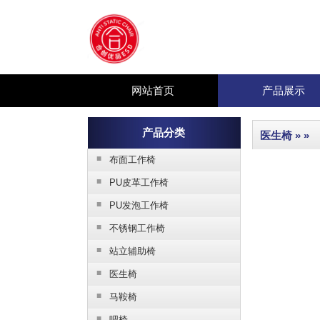
网站首页
产品展示
产品分类
医生椅
» »
■
布面工作椅
■
PU皮革工作椅
■
PU发泡工作椅
■
不锈钢工作椅
■
站立辅助椅
■
医生椅
■
马鞍椅
■
吧椅